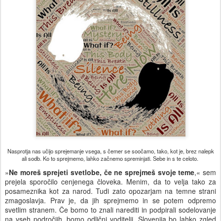
Nasprotja nas učijo sprejemanje vsega, s čemer se soočamo, tako, kot je, brez nalepk
ali sodb. Ko to sprejmemo, lahko začnemo spreminjati. Sebe in s te celoto.
»
Ne moreš sprejeti svetlobe, če ne sprejmeš svoje teme
,« sem
prejela sporočilo cenjenega človeka. Menim, da to velja tako za
posameznika kot za narod. Tudi zato opozarjam na temne strani
zmagoslavja. Prav je, da jih sprejmemo in se potem odpremo
svetlim stranem. Če bomo to znali narediti in podpirali sodelovanje
na vseh področjih, bomo odlični voditelji. Slovenija bo lahko zgled