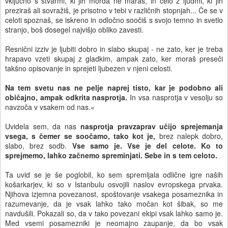
vključno s stvarmi, ki jih morda ne maraš, in celo z ljudmi, ki jih
preziraš ali sovražiš, je prisotno v tebi v različnih stopnjah... Če se v
celoti spoznaš, se iskreno in odločno soočiš s svojo temno in svetlo
stranjo, boš dosegel najvišjo obliko zavesti.
Resnični izziv je ljubiti dobro in slabo skupaj - ne zato, ker je treba
hrapavo vzeti skupaj z gladkim, ampak zato, ker moraš preseči
takšno opisovanje in sprejeti ljubezen v njeni celosti.
Na tem svetu nas ne pelje naprej tisto, kar je podobno ali
običajno, ampak odkrita nasprotja.
In vsa nasprotja v vesolju so
navzoča v vsakem od nas.«
Uvidela sem, da nas
nasprotja pravzaprav učijo sprejemanja
vsega, s čemer se soočamo, tako kot je,
brez nalepk dobro,
slabo, brez sodb.
Vse samo je. Vse je del celote. Ko to
sprejmemo, lahko začnemo spreminjati. Sebe in s tem celoto.
Ta uvid se je še poglobil, ko sem spremljala odlične igre naših
košarkarjev, ki so v Istanbulu osvojili naslov evropskega prvaka.
Njihova izjemna povezanost, spoštovanje vsakega posameznika in
razumevanje, da je vsak lahko tako močan kot šibak, so me
navdušili. Pokazali so, da v tako povezani ekipi vsak lahko samo je.
Med vsemi posamezniki je neomajno zaupanje, da bo vsak