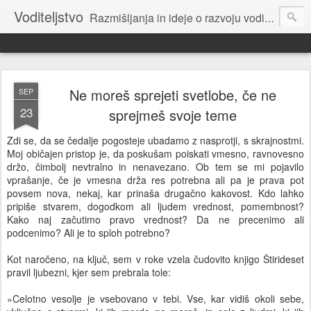
Voditeljstvo
Razmišljanja in ideje o razvoju voditeljstva za novo dobo: povezovalnega, sodelovalnega, osnovanega na etiki.
Ne moreš sprejeti svetlobe, če ne
SEP
23
sprejmeš svoje teme
Zdi se, da se čedalje pogosteje ubadamo z nasprotji, s skrajnostmi.
Moj običajen pristop je, da poskušam poiskati vmesno, ravnovesno
držo, čimbolj nevtralno in nenavezano. Ob tem se mi pojavilo
vprašanje, če je vmesna drža res potrebna ali pa je prava pot
povsem nova, nekaj, kar prinaša drugačno kakovost. Kdo lahko
pripiše stvarem, dogodkom ali ljudem vrednost, pomembnost?
Kako naj začutimo pravo vrednost? Da ne precenimo ali
podcenimo? Ali je to sploh potrebno?
Kot naročeno, na ključ, sem v roke vzela čudovito knjigo Štirideset
pravil ljubezni, kjer sem prebrala tole:
»Celotno vesolje je vsebovano v tebi. Vse, kar vidiš okoli sebe,