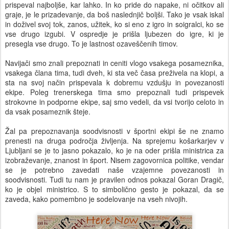
prispeval najboljše, kar lahko. In ko pride do napake, ni očitkov ali
graje, je le prizadevanje, da boš naslednjič boljši. Tako je vsak iskal
in doživel svoj tok, zanos, užitek, ko si eno z igro in soigralci, ko se
vse drugo izgubi. V ospredje je prišla ljubezen do igre, ki je
presegla vse drugo. To je lastnost ozaveščenih timov.
Navijači smo znali prepoznati in ceniti vlogo vsakega posameznika,
vsakega člana tima, tudi dveh, ki sta več časa preživela na klopi, a
sta na svoj način prispevala k dobremu vzdušju in povezanosti
ekipe. Poleg trenerskega tima smo prepoznali tudi prispevek
strokovne in podporne ekipe, saj smo vedeli, da vsi tvorijo celoto in
da vsak posameznik šteje.
Žal pa prepoznavanja soodvisnosti v športni ekipi še ne znamo
prenesti na druga področja življenja. Na sprejemu košarkarjev v
Ljubljani se je to jasno pokazalo, ko je na oder prišla ministrica za
izobraževanje, znanost in šport. Nisem zagovornica politike, vendar
se je potrebno zavedati naše vzajemne povezanosti in
soodvisnosti. Tudi tu nam je pravilen odnos pokazal Goran Dragič,
ko je objel ministrico. S to simbolično gesto je pokazal, da se
zaveda, kako pomembno je sodelovanje na vseh nivojih.