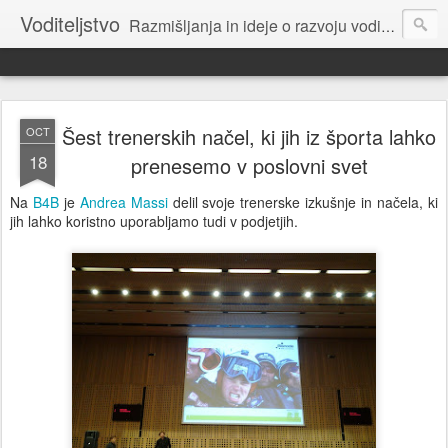
Voditeljstvo
Razmišljanja in ideje o razvoju voditeljstva za novo dobo: povezovalnega, sodelovalnega, osnovanega na etiki.
Šest trenerskih načel, ki jih iz športa lahko
OCT
18
prenesemo v poslovni svet
Na
B4B
je
Andrea Massi
delil svoje trenerske izkušnje in načela, ki
jih lahko koristno uporabljamo tudi v podjetjih.