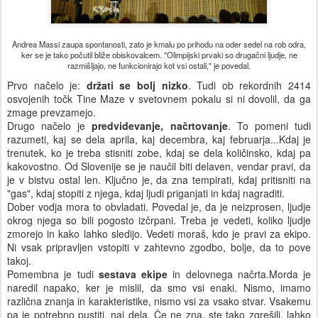
Andrea Massi zaupa spontanosti, zato je kmalu po prihodu na oder sedel na rob odra,
ker se je tako počutil bliže obiskovalcem. "Olimpijski prvaki so drugačni ljudje, ne
razmišljajo, ne funkcionirajo kot vsi ostali," je povedal.
Prvo načelo je:
držati se bolj nizko
. Tudi ob rekordnih 2414
osvojenih točk Tine Maze v svetovnem pokalu si ni dovolil, da ga
zmage prevzamejo.
Drugo načelo je
predvidevanje, načrtovanje
. To pomeni tudi
razumeti, kaj se dela aprila, kaj decembra, kaj februarja...Kdaj je
trenutek, ko je treba stisniti zobe, kdaj se dela količinsko, kdaj pa
kakovostno. Od Slovenije se je naučil biti delaven, vendar pravi, da
je v bistvu ostal len. Ključno je, da zna tempirati, kdaj pritisniti na
"gas", kdaj stopiti z njega, kdaj ljudi priganjati in kdaj nagraditi.
Dober vodja mora to obvladati. Povedal je, da je neizprosen, ljudje
okrog njega so bili pogosto izčrpani. Treba je vedeti, koliko ljudje
zmorejo in kako lahko sledijo. Vedeti moraš, kdo je pravi za ekipo.
Ni vsak pripravljen vstopiti v zahtevno zgodbo, bolje, da to pove
takoj.
Pomembna je tudi
sestava ekipe
in delovnega načrta.Morda je
naredil napako, ker je mislil, da smo vsi enaki. Nismo, imamo
različna znanja in karakteristike, nismo vsi za vsako stvar. Vsakemu
pa je potrebno pustiti, naj dela. Če ne zna, ste tako zgrešili, lahko