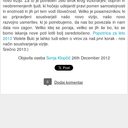
novo vizijo. Za to je potreben zelo širok krog vizionarjev, odprtih in
neobremenjenih ljudi, ki hočejo udejaniti pravi pomen samostojnosti
in enotnosti in jih pri tem vodi človečnost.
Veliko je posameznikov, ki
so pripravljeni soustvarjati našo novo vizijo, našo novo
razvojno usmeritev, ki jo potrebujemo, da nas bo povezala in nam
dala nov zagon. Veliko idej se poraja, veliko se jih še bo, ko se
bomo iskanja nove poti lotili bolj osredotočeno.
Popotnica za leto
2013
Violete Bulc je lahko tudi eden o virov za naš prvi korak - nov
način soustvarjanja vizije.
Srečno 2013:)
Objavila oseba
Sonja Klopčič
26th December 2012
0
Dodaj komentar