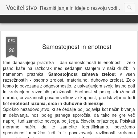
Voditeljstvo
Razmišljanja in ideje o razvoju voditeljstva za novo dobo: povezovalnega, sodelovalnega, osnovanega na etiki.
DEC
Samostojnost in enotnost
26
Ime današnjega praznika - dan samostojnosti in enotnosti - zelo
jasno kaže na razkorak med sedanjim stanjem v naši družbi in
namenom praznika.
Samostojnost zahteva zrelost
v vseh
razsežnostih - osebno zrelost, materialno, duhovno zrelost. Zelo
tesno je povezana z odgovornostjo, z ustvarjanjem svoje lastne poti
in kreiranjem razvojnih priložnosti. Enotnost si poleg združenosti
naroda, povezanosti posameznikov v skupnost, predstavljamo tudi
kot
enotnost razuma, srca in duhovne dimenzije
.
Splošno nezadovoljstvo, ki se čedalje bolj pojavlja kot način bivanja
in delovanja, nosi poleg jasnega sporočila, da tako ne gre več
naprej, tudi zametke novega, boljšega, človeku prijaznega. Poiskati
moramo način, da te zametke identificiramo, povežemo
sposobnosti množice ljudi in iz povezovanja različnosti kreiramo