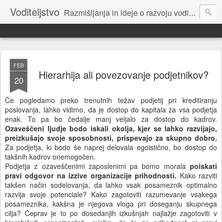
Voditeljstvo
Razmišljanja in ideje o razvoju voditeljstva za novo dobo: povezovalnega, sodelovalnega, osnovanega na etiki.
FEB
Hierarhija ali povezovanje podjetnikov?
20
Če pogledamo preko trenutnih težav podjetij pri kreditiranju
poslovanja, lahko vidimo, da je dostop do kapitala za vsa podjetja
enak. To pa bo čedalje manj veljalo za dostop do kadrov.
Ozaveščeni ljudje bodo iskali okolja, kjer se lahko razvijajo,
preizkušajo svoje sposobnosti, prispevajo za skupno dobro.
Za podjetja, ki bodo še naprej delovala egoistično, bo dostop do
takšnih kadrov onemogočen.
Podjetja z ozaveščenimi zaposlenimi pa bomo morala
poiskati
pravi odgovor na izzive organizacije prihodnosti.
Kako razviti
takšen način sodelovanja, da lahko vsak posameznik optimalno
razvija svoje potenciale? Kako zagotoviti razumevanje vsakega
posameznika, kakšna je njegova vloga pri doseganju skupnega
cilja? Čeprav je to po dosedanjih izkušnjah najlažje zagotoviti v