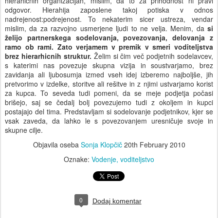
hierahičnih organizacijah, mislim, da to za prihodnost ni pravi
odgovor. Hierahija zaposlene takoj potiska v odnos
nadrejenost:podrejenost. To nekaterim sicer ustreza, vendar
mislim, da za razvojno usmerjene ljudi to ne velja. Menim, da
si
želijo partnerskega sodelovanja, povezovanja, delovanja z
ramo ob rami. Zato verjamem v premik v smeri voditeljstva
brez hierarhicnih struktur.
Želim si čim več podjetnih sodelavcev,
s katerimi nas povezuje skupna vizija in soustvarjamo, brez
zavidanja ali ljubosumja izmed vseh idej izberemo najboljše, jih
pretvorimo v izdelke, storitve ali rešitve in z njimi ustvarjamo korist
za kupca. To seveda tudi pomeni, da se meje podjetja počasi
brišejo, saj se čedalj bolj povezujemo tudi z okoljem in kupci
postajajo del tima. Predstavljam si sodelovanje podjetnikov, kjer se
vsak zaveda, da lahko le s povezovanjem uresničuje svoje in
skupne cilje.
Objavila oseba
Sonja Klopčič
20th February 2010
Oznake:
Vodenje
voditeljstvo
0
Dodaj komentar